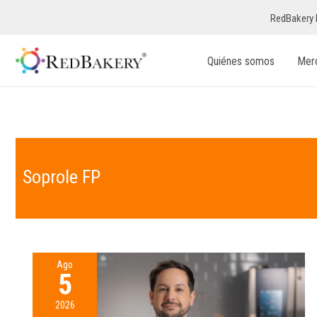
RedBakery 
Quiénes somos
Mer
Soprole FP
Ago
5
2026