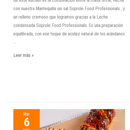
de este kuchen es la combinación entre la masa firme, hecha
con nuestra Mantequilla sin sal Soprole Food Professionals , y
un relleno cremoso que logramos gracias a la Leche
condensada Soprole Food Professionals. Es una preparación
equilibrada, con ese toque de acidez natural de los arándanos
…
Leer más »
Mar
6