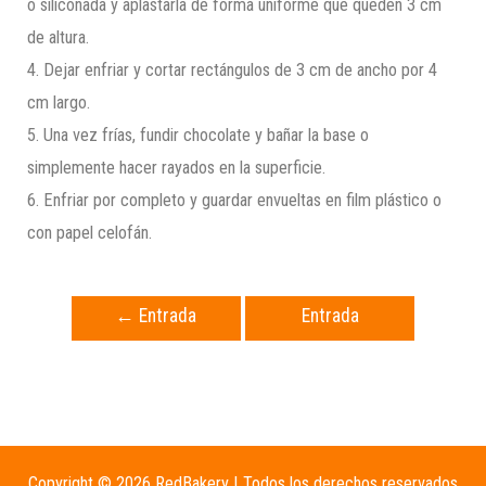
o siliconada y aplastarla de forma uniforme que queden 3 cm
de altura.
4. Dejar enfriar y cortar rectángulos de 3 cm de ancho por 4
cm largo.
5. Una vez frías, fundir chocolate y bañar la base o
simplemente hacer rayados en la superficie.
6. Enfriar por completo y guardar envueltas en film plástico o
con papel celofán.
←
Entrada
Entrada
anterior
siguiente
→
Copyright © 2026 RedBakery | Todos los derechos reservados