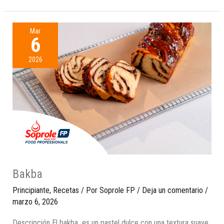
Mar
6
2026
Bakba
Principiante
,
Recetas
/ Por
Soprole FP
/
Deja un comentario
/
marzo 6, 2026
Descripción El bakba es un pastel dulce con una textura suave