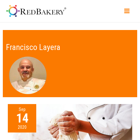
Francisco Layera
Sep
14
2020