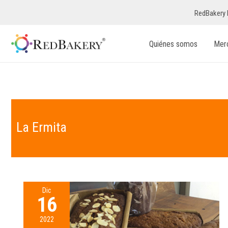
RedBakery 
Quiénes somos
Mer
La Ermita
Dic
16
2022