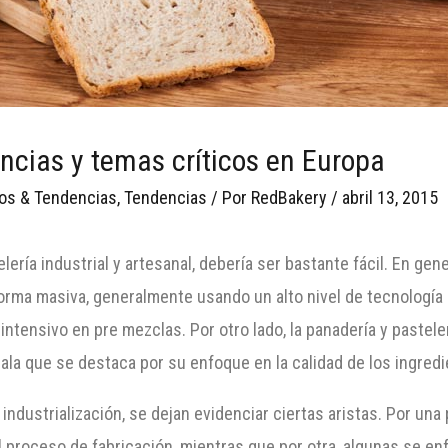
encias y temas críticos en Europa
os & Tendencias
,
Tendencias
/ Por
RedBakery
/
abril 13, 2015
elería industrial y artesanal, debería ser bastante fácil. En gen
orma masiva, generalmente usando un alto nivel de tecnología
ntensivo en pre mezclas. Por otro lado, la panadería y pastele
a que se destaca por su enfoque en la calidad de los ingredie
 industrialización, se dejan evidenciar ciertas aristas. Por un
 proceso de fabricación, mientras que por otra, algunas se en