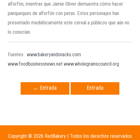
alforfón, mientras que Jamie Oliver demuestra cómo hacer
panqueques de alforfón con peras. Estos personajes han
presentado mediáticamente este cereal a públicos que aún no
lo conocían.
Fuentes :
www.bakeryandsnacks.com
www.foodbusinessnews.net
www.wholegrainscouncil.org
←
Entrada
Entrada
anterior
siguiente
→
Copyright © 2026 RedBakery | Todos los derechos reservados