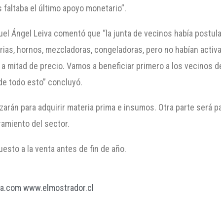
 faltaba el último apoyo monetario”.
uel Ángel Leiva comentó que “la junta de vecinos había postul
rias, hornos, mezcladoras, congeladoras, pero no habían acti
 a mitad de precio. Vamos a beneficiar primero a los vecinos d
e todo esto” concluyó.
lizarán para adquirir materia prima e insumos. Otra parte será 
ramiento del sector.
uesto a la venta antes de fin de año.
ra.com
www.elmostrador.cl