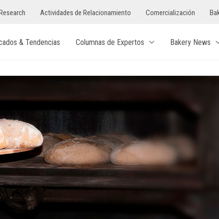
Research
Actividades de Relacionamiento
Comercialización
Bak
cados & Tendencias
Columnas de Expertos
Bakery News