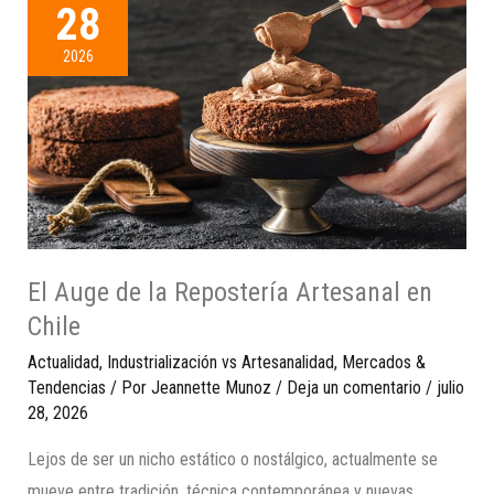
28
2026
El Auge de la Repostería Artesanal en
Chile
Actualidad
,
Industrialización vs Artesanalidad
,
Mercados &
Tendencias
/ Por
Jeannette Munoz
/
Deja un comentario
/
julio
28, 2026
Lejos de ser un nicho estático o nostálgico, actualmente se
mueve entre tradición, técnica contemporánea y nuevas