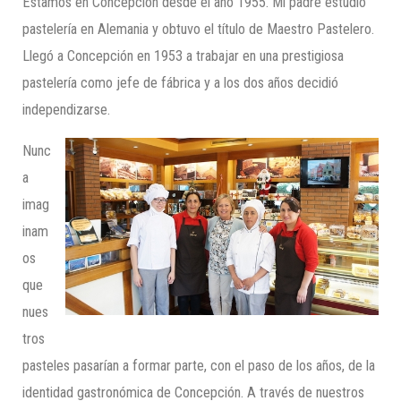
Estamos en Concepción desde el año 1955. Mi padre estudió
pastelería en Alemania y obtuvo el título de Maestro Pastelero.
Llegó a Concepción en 1953 a trabajar en una prestigiosa
pastelería como jefe de fábrica y a los dos años decidió
independizarse.
Nunc
a
imag
inam
os
que
nues
tros
pasteles pasarían a formar parte, con el paso de los años, de la
identidad gastronómica de Concepción. A través de nuestros