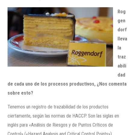
Rog
gen
dorf
lleva
la
traz
abili
dad
de cada uno de los procesos productivos, ¿Nos comenta
sobre esto?
Tenemos un registro de trazabilidad de los productos
ciertamente, según las normas de HACCP. Son las siglas en
inglés para «Análisis de Riesgos y de Puntos Críticos de
Control» («Hazard Analysis and Critical Control Points»)