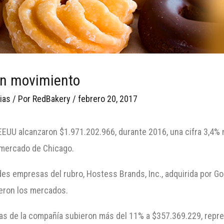
en movimiento
ias
/ Por
RedBakery
/
febrero 20, 2017
EEUU alcanzaron $1.971.202.966, durante 2016, una cifra 3,4% m
e mercado de Chicago.
es empresas del rubro, Hostess Brands, Inc., adquirida por Gor
ieron los mercados.
ntas de la compañía subieron más del 11% a $357.369.229, repr