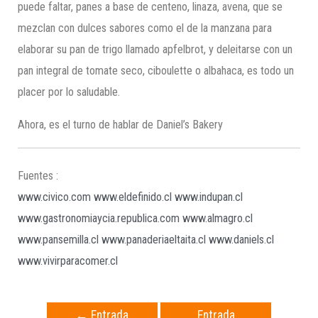
puede faltar, panes a base de centeno, linaza, avena, que se
mezclan con dulces sabores como el de la manzana para
elaborar su pan de trigo llamado apfelbrot, y deleitarse con un
pan integral de tomate seco, ciboulette o albahaca, es todo un
placer por lo saludable.
Ahora, es el turno de hablar de Daniel’s Bakery
Fuentes :
www.civico.com
www.eldefinido.cl
www.indupan.cl
www.gastronomiaycia.republica.com
www.almagro.cl
www.pansemilla.cl
www.panaderiaeltaita.cl
www.daniels.cl
www.vivirparacomer.cl
←
Entrada
Entrada