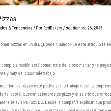
Pizzas
dos & Tendencias
/ Por
RedBakery
/
septiembre 26, 2018
omer pizzas en un día. ¿Dónde, Cuándo? En este artículo te e
 tu compleja misión será comer este delicioso manjar y te pagar
te y muy delicioso teletrabajo.
e encantan las pizzas este podría ser tu trabajo ideal. La empr
 oferta laboral; buscan catadores de pizza y el salario que ofr
adena televisiva Fox5 DC. Desde la compañía explican que prod
atura, logrando cocinar una pizza con calidad de restaurante e