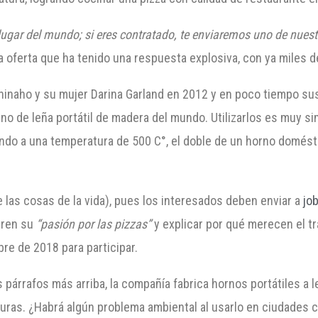
lugar del mundo; si eres contratado, te enviaremos uno de nue
a oferta que ha tenido una respuesta explosiva, con ya miles 
ninaho y su mujer Darina Garland en 2012 y en poco tiempo sus
orno de leña portátil de madera del mundo. Utilizarlos es muy s
ntando a una temperatura de 500 C°, el doble de un horno domés
 las cosas de la vida), pues los interesados deben enviar a
jo
tren su
“pasión por las pizzas”
y explicar por qué merecen el tra
bre de 2018 para participar.
 párrafos más arriba, la compañía fabrica hornos portátiles a 
uras. ¿Habrá algún problema ambiental al usarlo en ciudades c