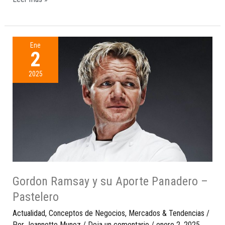
Ene
2
2025
Gordon Ramsay y su Aporte Panadero –
Pastelero
Actualidad
,
Conceptos de Negocios
,
Mercados & Tendencias
/
Por
Jeannette Munoz
/
Deja un comentario
/
enero 2, 2025