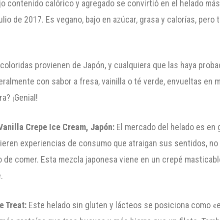
jo contenido calórico y agregado se convirtió en el helado má
lio de 2017. Es vegano, bajo en azúcar, grasa y calorías, pero
coloridas provienen de Japón, y cualquiera que las haya prob
eralmente con sabor a fresa, vainilla o té verde, envueltas en 
a? ¡Genial!
anilla Crepe Ice Cream, Japón:
El mercado del helado es en g
ren experiencias de consumo que atraigan sus sentidos, no sol
o de comer. Esta mezcla japonesa viene en un crepé masticabl
.
 Treat:
Este helado sin gluten y lácteos se posiciona como «e