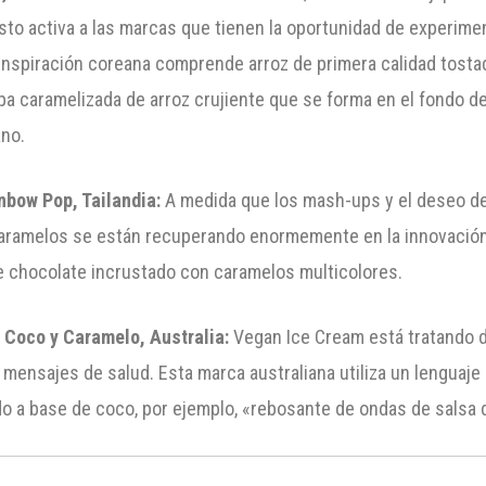
sto activa a las marcas que tienen la oportunidad de experim
 inspiración coreana comprende arroz de primera calidad tos
pa caramelizada de arroz crujiente que se forma en el fondo d
ano.
nbow Pop, Tailandia:
A medida que los mash-ups y el deseo de
 caramelos se están recuperando enormemente en la innovación 
de chocolate incrustado con caramelos multicolores.
 Coco y Caramelo, Australia:
Vegan Ice Cream está tratando d
s mensajes de salud. Esta marca australiana utiliza un lenguaje
do a base de coco, por ejemplo, «rebosante de ondas de salsa 