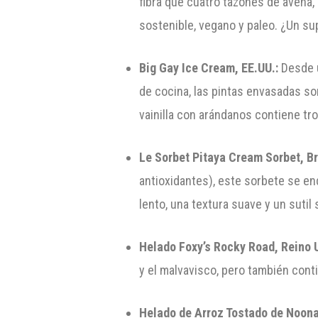
fibra que cuatro tazones de avena,
sostenible, vegano y paleo. ¿Un s
Big Gay Ice Cream, EE.UU.:
Desde u
de cocina, las pintas envasadas son
vainilla con arándanos contiene tr
Le Sorbet Pitaya Cream Sorbet, Br
antioxidantes), este sorbete se en
lento, una textura suave y un sutil
Helado Foxy’s Rocky Road, Reino 
y el malvavisco, pero también conti
Helado de Arroz Tostado de Noona