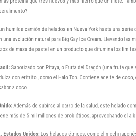
 más proteína que tres huevos y más hierro que un filete. Tamb
uperalimento?
n humilde camión de helados en Nueva York hasta una serie de
 una evolución natural para Big Gay Ice Cream. Llevando las me
ozos de masa de pastel en un producto que difumina los límite
asil:
Saborizado con Pitaya, o Fruta del Dragón (una fruta que 
dulza con eritritol, como el Halo Top. Contiene aceite de coco
 sabor a coco.
Unido:
Además de subirse al carro de la salud, este helado com
ene más de 5 mil millones de probióticos, aprovechando el albo
, Estados Unidos:
Los helados étnicos, como el mochi japonés 