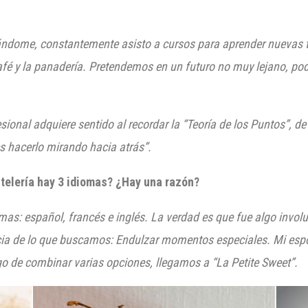
ndome, constantemente asisto a cursos para aprender nuevas té
afé y la panadería. Pretendemos en un futuro no muy lejano, pod
sional adquiere sentido al recordar la “Teoría de los Puntos”, d
s hacerlo mirando hacia atrás”.
stelería hay 3 idiomas? ¿Hay una razón?
omas: español, francés e inglés. La verdad es que fue algo invo
ncia de lo que buscamos: Endulzar momentos especiales. Mi espos
go de combinar varias opciones, llegamos a “La Petite Sweet”.