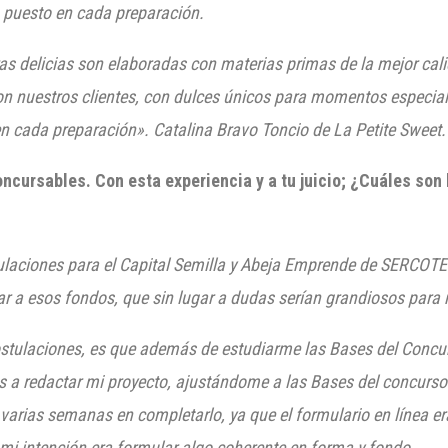
iño puesto en cada preparación.
s delicias son elaboradas con materias primas de la mejor calid
nuestros clientes, con dulces únicos para momentos especiales
o en cada preparación». Catalina Bravo Toncio de La Petite Sweet.
ncursables. Con esta experiencia y a tu juicio; ¿Cuáles son 
ulaciones para el Capital Semilla y Abeja Emprende de SERCOTE
ar a esos fondos, que sin lugar a dudas serían grandiosos para
ostulaciones, es que además de estudiarme las Bases del Concurs
 a redactar mi proyecto, ajustándome a las Bases del concurso
é varias semanas en completarlo, ya que el formulario en línea er
mi intención era formular algo coherente en forma y fondo.