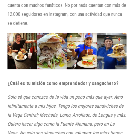
cuenta con muchos fanáticos. No por nada cuentan con más de
12.000 seguidores en Instagram, con una actividad que nunca
se detiene.
¿Cuál es tu misión
como emprendedor y sanguchero
?
Solo sé que conozco de
la vida un poco más que ayer. A
mo
infinitamente
a
mis hijos. Tengo
los
mejor
es sa
ndwic
hes de
la Vega Central; Mechada, Lomo, Arrollado, de Lengua y más.
Quiero hacer algo como la Fuente Alemana, pero en La
Vega. No solo son s
ánguches con volumen; los míos tienen