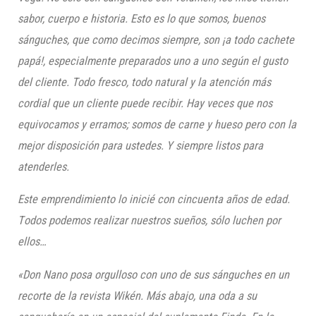
sabor, cuerpo e historia.
Esto es lo que somos, buenos
sánguches, que como decimos siempre, son ¡
a
todo
cachete
papá!,
especialmente preparados uno a uno según el g
usto
del cliente. T
odo fresco, todo natural y la atención más
cordial
que un cliente puede recibir.
Hay veces
que nos
equivocamos y erramos;
somos de carne y hueso pero con la
m
ejor disposición para ustedes. Y siempre listos
para
atenderle
s.
Este emprendimiento lo inicié con
cincuenta años de edad.
T
odos podemos realizar nuestros sueños, sólo luchen por
ellos…
«Don Nano posa orgulloso con uno de sus sánguches en un
recorte de la revista Wikén. Más abajo, una oda a su