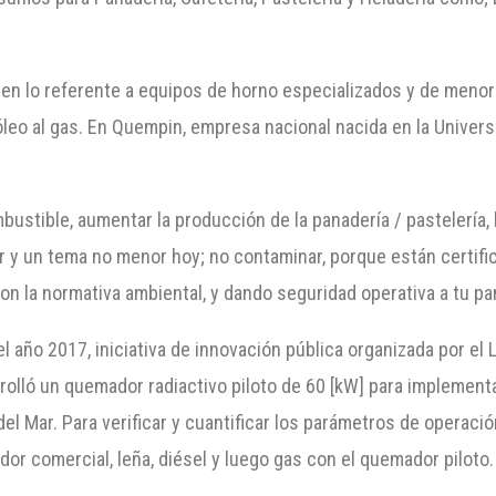
 en lo referente a equipos de horno especializados y de men
óleo al gas. En Quempin, empresa nacional nacida en la Univer
stible, aumentar la producción de la panadería / pastelería, l
or y un tema no menor hoy; no contaminar, porque están certif
n la normativa ambiental, y dando seguridad operativa a tu pa
l año 2017, iniciativa de innovación pública organizada por el
olló un quemador radiactivo piloto de 60 [kW] para implementa
el Mar. Para verificar y cuantificar los parámetros de operació
r comercial, leña, diésel y luego gas con el quemador piloto