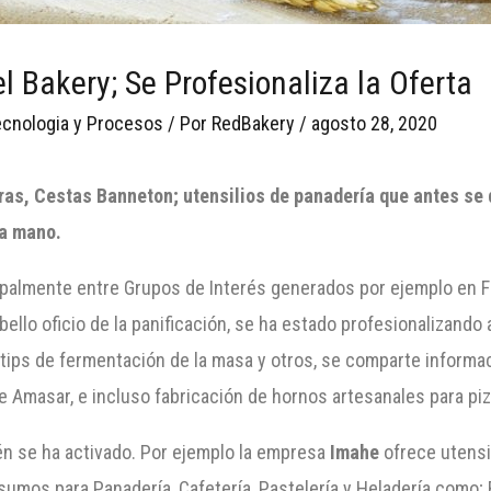
 Bakery; Se Profesionaliza la Oferta
ecnologia y Procesos
/ Por
RedBakery
/
agosto 28, 2020
eras, Cestas
Banneton
; utensilios de panadería que antes s
la mano.
cipalmente entre Grupos de Interés generados por ejemplo en 
 bello oficio de la panificación, se ha estado profesionalizand
 tips de fermentación de la masa y otros, se comparte informa
 Amasar, e incluso fabricación de hornos artesanales para piz
bién se ha activado. Por ejemplo la empresa
Imahe
ofrece utensi
nsumos para Panadería, Cafetería, Pastelería y Heladería como; 