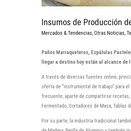
Insumos de Producción del
Mercados & Tendencias
,
Otras Noticias
,
T
Paños
Marraqueteros
, Espátulas Pastel
llegar a destino h
oy están al alcance de 
A través de diversas fuentes online, prin
oferta de “instrumental de trabajo” para el
frecuente, aparte de compartirse recetas,
Fermentado, Cortadores de Masa, Tablas de
Por su parte, la industria tradicional tam
de Madera, Rejilla de Aluminio y también i