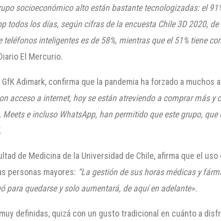
grupo socioeconómico alto están bastante tecnologiza
das: el 91
p todos los días, según cifras de la encuesta Chile 3D 2020, de
 teléfonos inteligentes es de 58%, mientras que el 51% tiene co
Diario El Mercurio.
de GfK Adimark, confirma que la pandemia ha forzado a muchos a
on acceso a internet, hoy se están atreviendo a comprar más y
 Meets e incluso WhatsApp, han permitido que este grupo, que 
.
cultad de Medicina de la Universidad de Chile, afirma que el us
 las personas mayores:
“La gestión de sus horas médicas y fárma
egó para quedarse y solo aumentará, de aquí en adelante».
y definidas, quizá con un gusto tradicional en cuánto a disfru