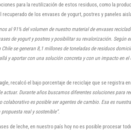
 opciones para la reutilización de estos residuos, como la pro
ial recuperado de los envases de yogurt, postres y paneles aisl
mos al 91% del volumen de nuestro material de envases recicla
vase
s de yog
urt y postres y posibilitar su revalorización. Según
 Chile se generan 8,1 millones de toneladas de residuos domicili
allá y aportar con una solución concreta y con un impacto en el co
agle, recalcó el bajo porcentaje de reciclaje que se registra e
actuar. Durante años buscamos diferentes soluciones para reci
o colaborativo es posible ser agentes de cambio. Esa es nuestr
 propuesta real y sostenible”.
ases de leche, en nuestro país hoy no es posible procesar to