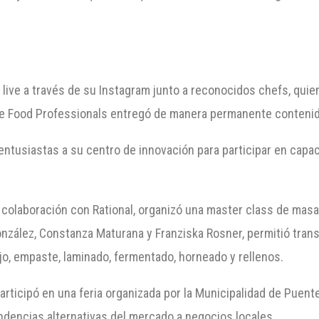
live a través de su Instagram junto a reconocidos chefs, quie
ole Food Professionals entregó de manera permanente contenid
s entusiastas a su centro de innovación para participar en cap
n colaboración con Rational, organizó una master class de masa
onzález, Constanza Maturana y Franziska Rosner, permitió trans
jo, empaste, laminado, fermentado, horneado y rellenos.
ticipó en una feria organizada por la Municipalidad de Puente 
endencias alternativas del mercado a negocios locales.