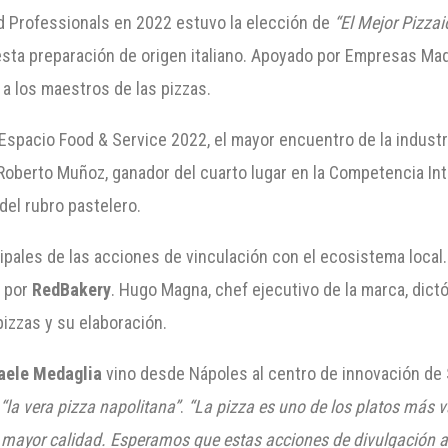
od Professionals en 2022 estuvo la elección de
“El Mejor Pizzai
sta preparación de origen italiano. Apoyado por Empresas Maq
d a los maestros de las pizzas.
ia Espacio Food & Service 2022, el mayor encuentro de la indust
 Roberto Muñoz, ganador del cuarto lugar en la Competencia In
del rubro pastelero.
ncipales de las acciones de vinculación con el ecosistema loca
o por
RedBakery
. Hugo Magna, chef ejecutivo de la marca, dict
izzas y su elaboración.
aele Medaglia
vino desde Nápoles al centro de innovación de
e
“la vera pizza napolitana”
.
“La pizza es uno de los platos más 
mayor calidad. Esperamos que estas acciones de divulgación ap