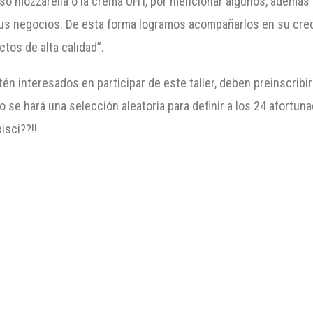
so mozzarella o la crema UHT, por mencionar algunos, además 
us negocios. De esta forma logramos acompañarlos en su crec
tos de alta calidad”.
én interesados en participar de este taller, deben preinscribi
o se hará una selección aleatoria para definir a los 24 afortu
isci??!!