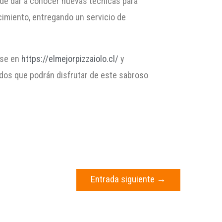
de dar a conocer nuevas técnicas para
imiento, entregando un servicio de
rse en
https://elmejorpizzaiolo.cl/
y
nados que podrán disfrutar de este sabroso
Entrada siguiente
→