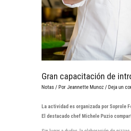
Gran capacitación de intro
Notas
/ Por
Jeannette Munoz
/
Deja un co
La actividad es organizada por Soprole 
El destacado chef Michele Puzio comparti
Sin lugar a dudas, la elaboración de pizza