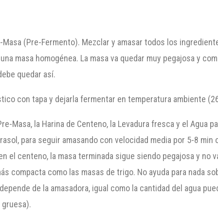
 Pre-Masa (Pre-Fermento). Mezclar y amasar todos los ingredient
r una masa homogénea. La masa va quedar muy pegajosa y com
ebe quedar así.
ástico con tapa y dejarla fermentar en temperatura ambiente (2
Pre-Masa, la Harina de Centeno, la Levadura fresca y el Agua p
 Girasol, para seguir amasando con velocidad media por 5-8 m
) en el centeno, la masa terminada sigue siendo pegajosa y no v
ás compacta como las masas de trigo. No ayuda para nada sob
epende de la amasadora, igual como la cantidad del agua pued
 gruesa).