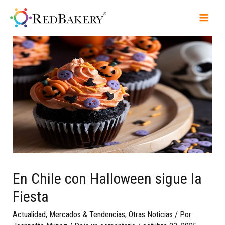
En Chile con Halloween sigue la
Fiesta
Actualidad
,
Mercados & Tendencias
,
Otras Noticias
/ Por