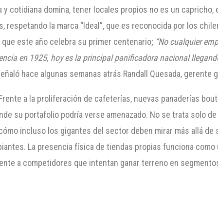
 y cotidiana domina, tener locales propios no es un capricho, e
 respetando la marca “Ideal”, que es reconocida por los chile
 que este año celebra su primer centenario;
“No cualquier emp
ncia en 1925, hoy es la principal panificadora nacional llegan
señaló hace algunas semanas atrás Randall Quesada, gerente g
 Frente a la proliferación de cafeterías, nuevas panaderías bo
nde su portafolio podría verse amenazado. No se trata solo de 
cómo incluso los gigantes del sector deben mirar más allá de 
ntes. La presencia física de tiendas propias funciona como u
rente a competidores que intentan ganar terreno en segmentos