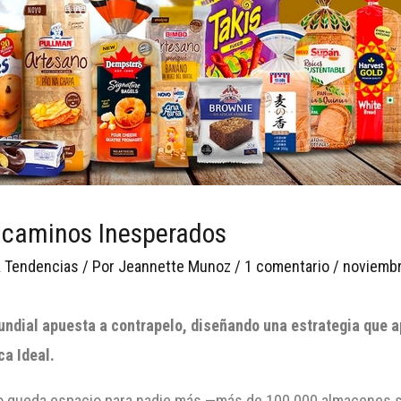
 caminos Inesperados
 Tendencias
/ Por
Jeannette Munoz
/
1 comentario
/
noviembr
undial apuesta a contrapelo, diseñando una estrategia que a
ca Ideal.
no queda espacio para nadie más —más de 100.000 almacenes 