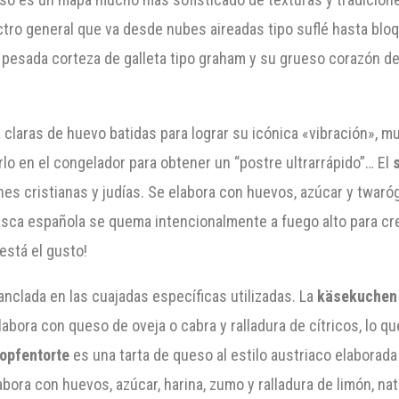
ctro general que va desde nubes aireadas tipo suflé hasta bl
u pesada corteza de galleta tipo graham y su grueso corazón d
claras de huevo batidas para lograr su icónica «vibración», mu
rlo en el congelador para obtener un “postre ultrarrápido”… El
nes cristianas y judías. Se elabora con huevos, azúcar y twaróg
vasca española se quema intencionalmente a fuego alto para c
está el gusto!
 anclada en las cuajadas específicas utilizadas. La
käsekuchen
abora con queso de oveja o cabra y ralladura de cítricos, lo q
topfentorte
es una tarta de queso al estilo austriaco elabora
ora con huevos, azúcar, harina, zumo y ralladura de limón, nata