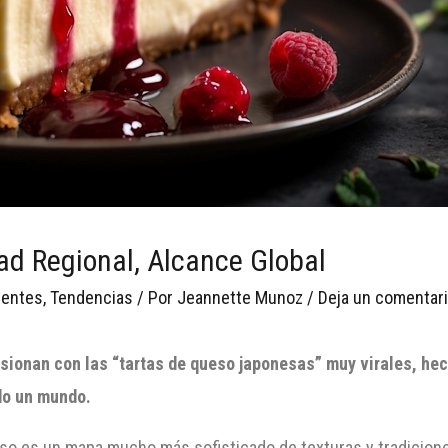
ad Regional, Alcance Global
ientes
,
Tendencias
/ Por
Jeannette Munoz
/
Deja un comentar
sionan con las “tartas de queso japonesas” muy virales, he
do un mundo.
ueso es un mapa mucho más sofisticado de texturas y tradicion