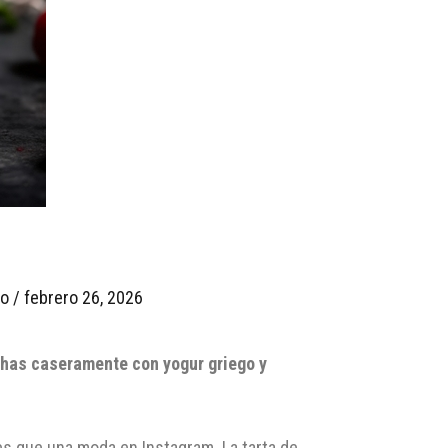
io
/
febrero 26, 2026
chas caseramente con yogur griego y
es que una moda en Instagram. La tarta de