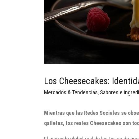
Los Cheesecakes: Identid
Mercados & Tendencias
,
Sabores e ingred
Mientras que las Redes Sociales se obse
galletas, los reales Cheesecakes son to
El mercado global real de las tartas de q