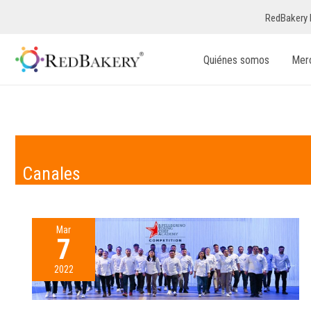
RedBakery 
Quiénes somos
Mer
Canales
Mar
7
2022