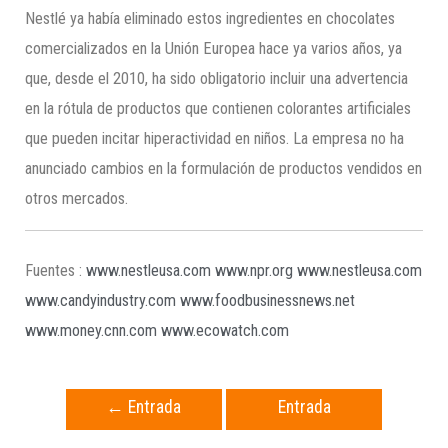
Nestlé ya había eliminado estos ingredientes en chocolates
comercializados en la Unión Europea hace ya varios años, ya
que, desde el 2010, ha sido obligatorio incluir una advertencia
en la rótula de productos que contienen colorantes artificiales
que pueden incitar hiperactividad en niños. La empresa no ha
anunciado cambios en la formulación de productos vendidos en
otros mercados.
Fuentes :
www.nestleusa.com
www.npr.org
www.nestleusa.com
www.candyindustry.com
www.foodbusinessnews.net
www.money.cnn.com
www.ecowatch.com
←
Entrada
Entrada
anterior
siguiente
→