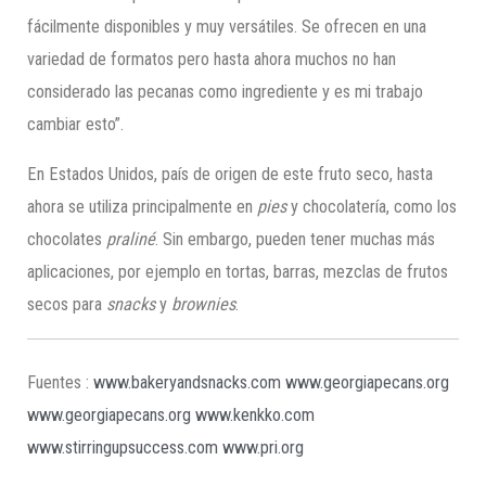
fácilmente disponibles y muy versátiles. Se ofrecen en una
variedad de formatos pero hasta ahora muchos no han
considerado las pecanas como ingrediente y es mi trabajo
cambiar esto”.
En Estados Unidos, país de origen de este fruto seco, hasta
ahora se utiliza principalmente en
pies
y chocolatería, como los
chocolates
praliné
. Sin embargo, pueden tener muchas más
aplicaciones, por ejemplo en tortas, barras, mezclas de frutos
secos para
snack
s
y
b
r
ownies
.
Fuentes :
www.bakeryandsnacks.com
www.georgiapecans.org
www.georgiapecans.org
www.kenkko.com
www.stirringupsuccess.com
www.pri.org