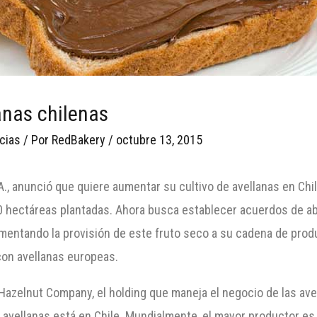
anas chilenas
cias
/ Por
RedBakery
/
octubre 13, 2015
.A., anunció que quiere aumentar su cultivo de avellanas en Chi
00 hectáreas plantadas. Ahora busca establecer acuerdos de 
umentando la provisión de este fruto seco a su cadena de prod
con avellanas europeas.
zelnut Company, el holding que maneja el negocio de las avell
s avellanas está en Chile. Mundialmente, el mayor productor es 