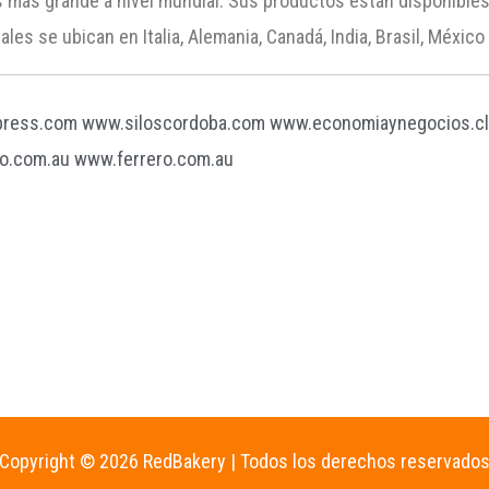
s más grande a nivel mundial. Sus productos están disponible
es se ubican en Italia, Alemania, Canadá, India, Brasil, México 
press.com
www.siloscordoba.com
www.economiaynegocios.c
o.com.au
www.ferrero.com.au
Copyright © 2026 RedBakery | Todos los derechos reservado