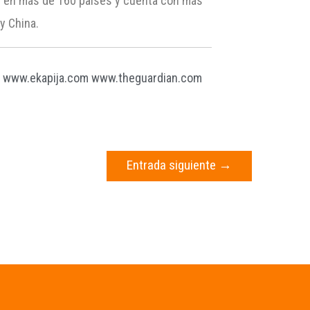
s en más de 160 países y cuenta con más
y China.
l
www.ekapija.com
www.theguardian.com
Entrada siguiente
→
s