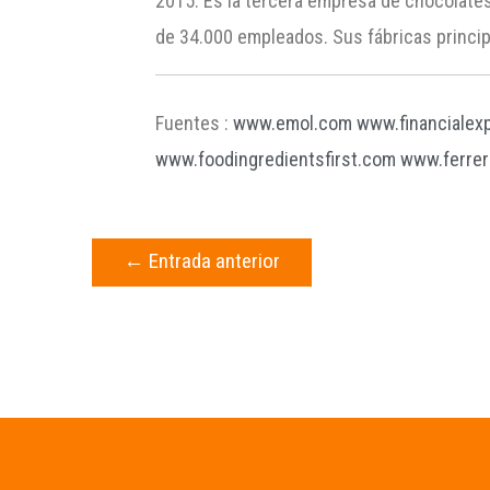
2015. Es la tercera empresa de chocolate
de 34.000 empleados. Sus fábricas principal
Fuentes :
www.emol.com
www.financialex
www.foodingredientsfirst.com
www.ferrer
←
Entrada anterior