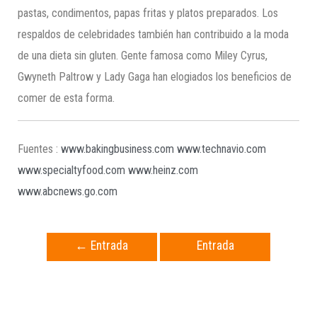
pastas, condimentos, papas fritas y platos preparados. Los
respaldos de celebridades también han contribuido a la moda
de una dieta sin gluten. Gente famosa como Miley Cyrus,
Gwyneth Paltrow y Lady Gaga han elogiados los beneficios de
comer de esta forma.
Fuentes :
www.bakingbusiness.com
www.technavio.com
www.specialtyfood.com
www.heinz.com
www.abcnews.go.com
←
Entrada
Entrada
anterior
siguiente
→