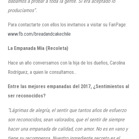
dábamos a probar a toda la gente.
Si era aceptado lo
producíamos”.
Para contactarte con ellos los invitamos a visitar su FanPage:
www.fb.com/breadandcakechile
La Empanada Mía
(Recoleta)
Hace un año conversamos con la hija de los dueños, Carolina
Rodríguez, a quien le consultamos…
Entre las mejores empanadas del 2017, ¿Sentimientos al
ser reconocidos?
“Lágrimas de alegría, el sentir que tantos años de esfuerzo
son reconocidos, sean valorados, que el sentir de siempre
hacer una empanada de calidad, con amor. No es en vano y
tiene su recompensa
.
Nuestro ingrediente secreto es el