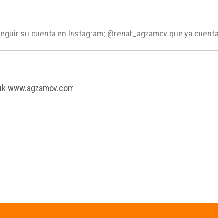
 seguir su cuenta en Instagram; @renat_agzamov que ya cuent
uk
www.agzamov.com