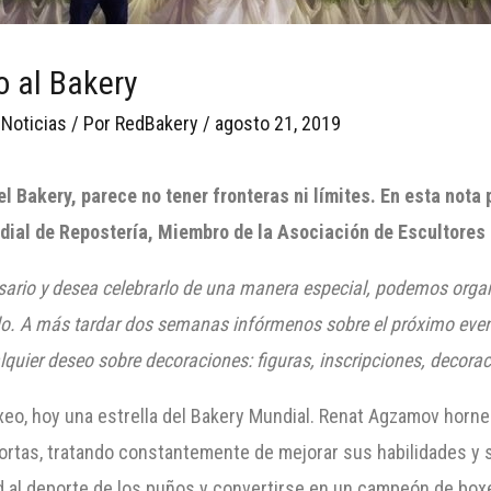
 al Bakery
 Noticias
/ Por
RedBakery
/
agosto 21, 2019
l Bakery, parece no tener fronteras ni límites. En esta no
ial de Repostería, Miembro de la Asociación de Escultores 
sario y desea celebrarlo de una manera especial, podemos organ
do. A más tardar dos semanas infórmenos sobre el próximo event
quier deseo sobre decoraciones: figuras, inscripciones, decoraci
o, hoy una estrella del Bakery Mundial. Renat Agzamov horneó
ortas, tratando constantemente de mejorar sus habilidades y s
 al deporte de los puños y convertirse en un campeón de boxeo