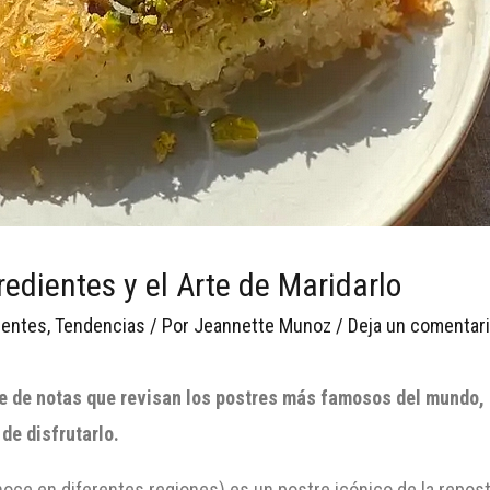
redientes y el Arte de Maridarlo
ientes
,
Tendencias
/ Por
Jeannette Munoz
/
Deja un comentar
rie de notas que revisan los postres más famosos del mundo,
de disfrutarlo.
oce en diferentes regiones) es un postre icónico de la repost