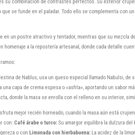
es su combinación de contrastes perfectos. Su exterior crujie
so que se funde en el paladar. Todo ello se complementa con un
rte en un postre atractivo y tentador, mientras que su mezcla 
un homenaje a la repostería artesanal, donde cada detalle cuen
tramos:
alestina de Nablus, usa un queso especial llamado Nabulsi, de 
va una capa de crema espesa o «ashta», aportando un sabor má
, donde la masa se enrolla con el relleno en su interior, simil
sfruta mejor recién horneado, cuando la masa aún está crujien
ar con:
Café árabe o turco:
Su amargor equilibra la dulzura del
ligereza o con
Limonada con hierbabuena:
La acidez de la lim