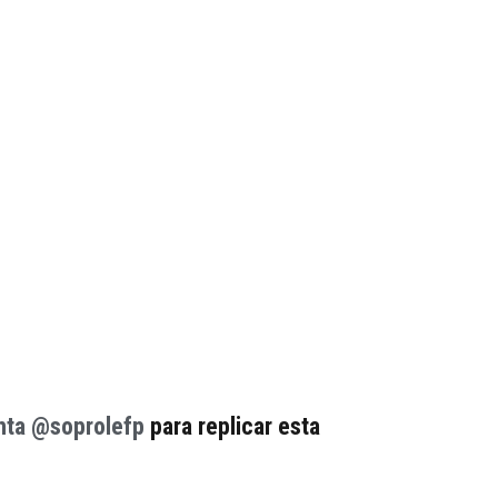
enta @soprolefp
para replicar esta