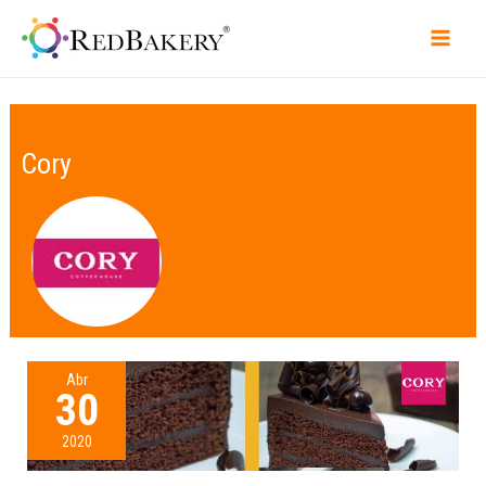
Cory
Abr
30
2020