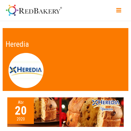
Heredia
Abr
20
2020