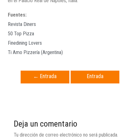
en el Palacio Real de Nápoles, Italia.
Fuentes:
Revista Diners
50 Top Pizza
Finedining Lovers
Ti Amo Pizzería (Argentina)
←
Entrada
Entrada
anterior
siguiente
→
Deja un comentario
Tu dirección de correo electrónico no será publicada.