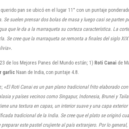
 querido pan se ubicó en el lugar 11° con un puntaje ponderado
a. Se suelen prensar dos bolas de masa y luego casi se parten po
a que le da a la marraqueta su corteza característica. La cor
la. Se cree que la marraqueta se remonta a finales del siglo XIX
ivia».
023 de los Mejores Panes del Mundo están; 1)
Roti Canai
de Ma
r garlic
Naan de India, con puntaje 4.8.
e;
«El Roti Canai es un pan plano tradicional frito elaborado con
lasia y países vecinos como Singapur, Indonesia, Brunei y Tail
 tiene una textura en capas, un interior suave y una capa exterio
rificada tradicional de la India. Se cree que el plato se originó 
e preparar este pastel crujiente al país extranjero. Por lo general