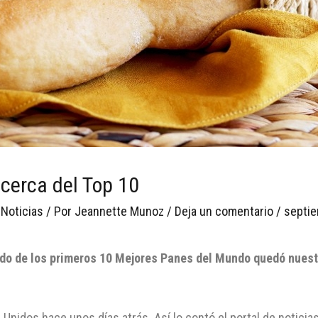
cerca del Top 10
 Noticias
/ Por
Jeannette Munoz
/
Deja un comentario
/
septie
ado de los primeros 10 Mejores Panes del Mundo quedó nuest
Unidos hace unos días atrás. Así lo contó el portal de noticias