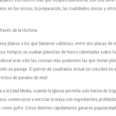
os en los inicios, la preparación, las cualidades únicas y otr
Través de la Historia
uy planos a los que llamaron «obleios», entre dos placas de 
esos tiempos se usaban planchas de hierro calentadas sobre f
edieval eran sólo las cocinas más pudientes las que tenían pl
n un paisaje. El patrón de cuadrados actual se concibió en el 
rístico de panales de miel.
a la Edad Media, cuando la Iglesia permitía solo harina de trigo
osos comenzaron a mezclar la masa con ingredientes prohibido
como gofre. Estos deleites rápidamente ganaron popularidad 