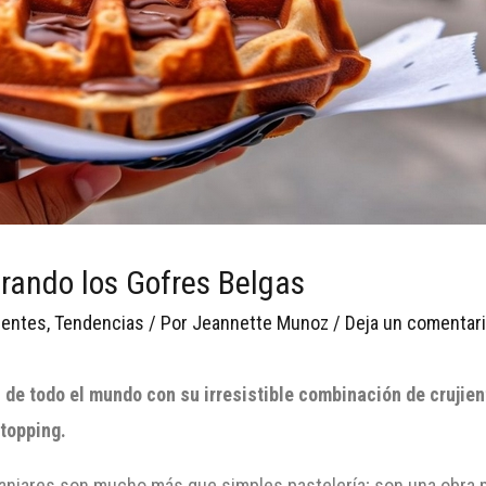
orando los Gofres Belgas
ientes
,
Tendencias
/ Por
Jeannette Munoz
/
Deja un comentar
e todo el mundo con su irresistible combinación de crujiente 
 topping.
manjares son mucho más que simples pastelería; son una obra 