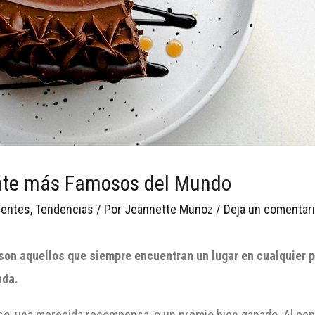
late más Famosos del Mundo
ientes
,
Tendencias
/ Por
Jeannette Munoz
/
Deja un comentar
on aquellos que siempre encuentran un lugar en cualquier p
ada.
o, una merecida recompensa, o un premio bien ganado. Al pens