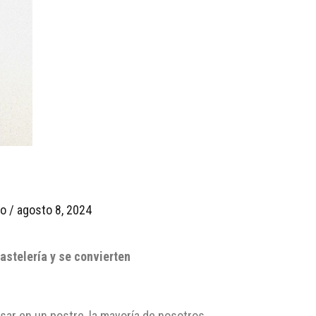
io
/
agosto 8, 2024
astelería y se convierten
ar en un postre, la mayoría de nosotros