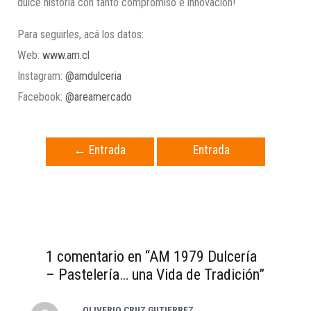
dulce historia con tanto compromiso e innovación!
Para seguirles, acá los datos:
Web:
www.am.cl
Instagram:
@amdulceria
Facebook:
@areamercado
←
Entrada
Entrada
anterior
siguiente
→
1 comentario en “AM 1979 Dulcería
– Pastelería… una Vida de Tradición”
OLIVERIO CRUZ GUTIERREZ