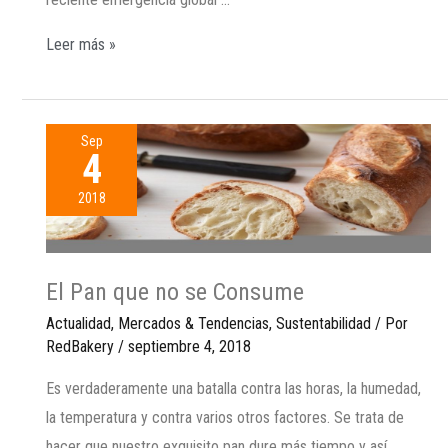
Leer más »
Sep
4
2018
El Pan que no se Consume
Actualidad
,
Mercados & Tendencias
,
Sustentabilidad
/ Por
RedBakery
/
septiembre 4, 2018
Es verdaderamente una batalla contra las horas, la humedad,
la temperatura y contra varios otros factores. Se trata de
hacer que nuestro exquisito pan dure más tiempo y así