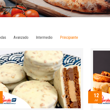
odas
Avanzado
Intermedio
Principiante
12
Jul