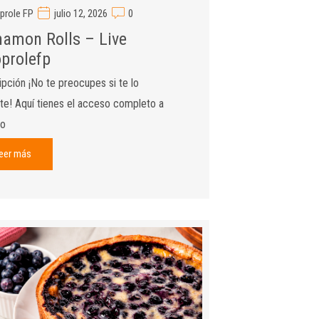
prole FP
julio 12, 2026
0
namon Rolls – Live
prolefp
pción ¡No te preocupes si te lo
te! Aquí tienes el acceso completo a
ro
eer más