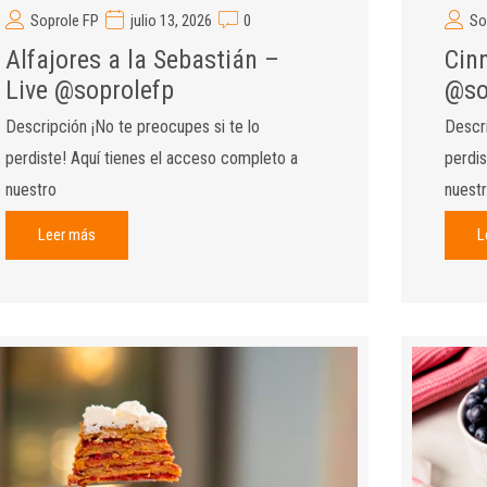
Soprole FP
julio 13, 2026
0
So
Alfajores a la Sebastián –
Cin
Live @soprolefp
@so
Descripción ¡No te preocupes si te lo
Descri
perdiste! Aquí tienes el acceso completo a
perdis
nuestro
nuest
Leer más
L