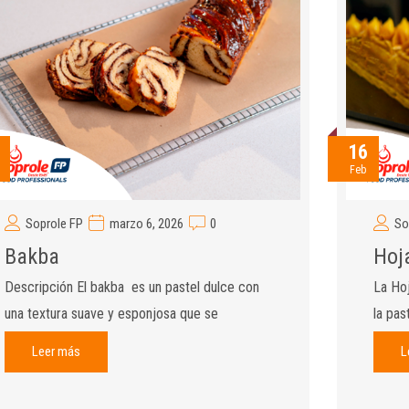
16
Feb
Soprole FP
marzo 6, 2026
0
So
Bakba
Hoj
Descripción El bakba es un pastel dulce con
La Hoj
una textura suave y esponjosa que se
la pas
Leer más
L