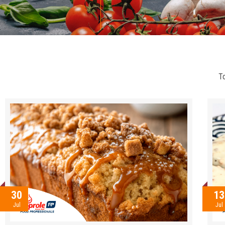
T
30
13
Jul
Jul