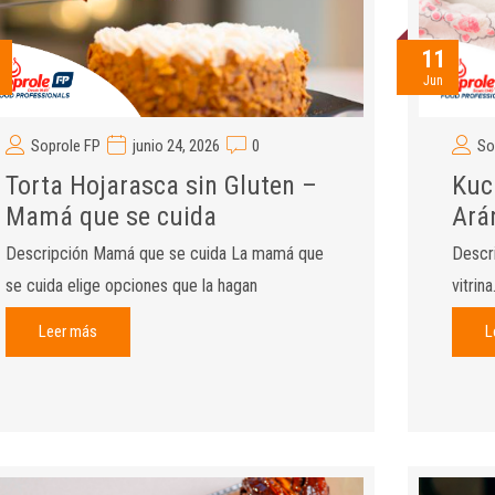
11
Jun
Soprole FP
junio 24, 2026
0
So
Torta Hojarasca sin Gluten –
Kuc
Mamá que se cuida
Ará
Descripción Mamá que se cuida La mamá que
Descri
se cuida elige opciones que la hagan
vitrin
Leer más
L