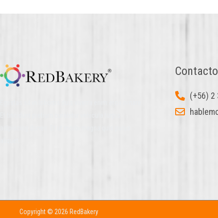
Contacto
(+56) 2
Egestas sit in lobortis duis viverra enim eros ornare.
hablemo
Et tincidunt pretium curabitur vehicula turpis
adipiscing donec. Et ut morbi magna quis purus
aliquet.
Copyright © 2026 RedBakery