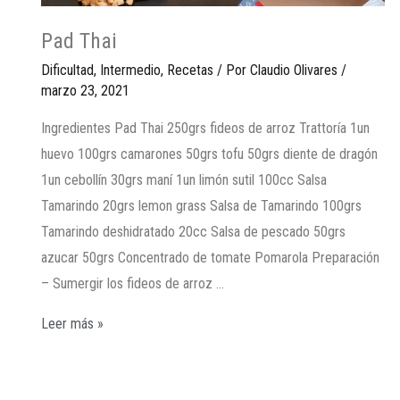
Pad Thai
Dificultad
,
Intermedio
,
Recetas
/ Por
Claudio Olivares
/
marzo 23, 2021
Ingredientes Pad Thai 250grs fideos de arroz Trattoría 1un
huevo 100grs camarones 50grs tofu 50grs diente de dragón
1un cebollín 30grs maní 1un limón sutil 100cc Salsa
Tamarindo 20grs lemon grass Salsa de Tamarindo 100grs
Tamarindo deshidratado 20cc Salsa de pescado 50grs
azucar 50grs Concentrado de tomate Pomarola Preparación
– Sumergir los fideos de arroz …
Leer más »