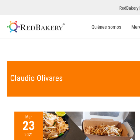
RedBakery 
Quiénes somos
Mer
Claudio Olivares
Mar
23
2021