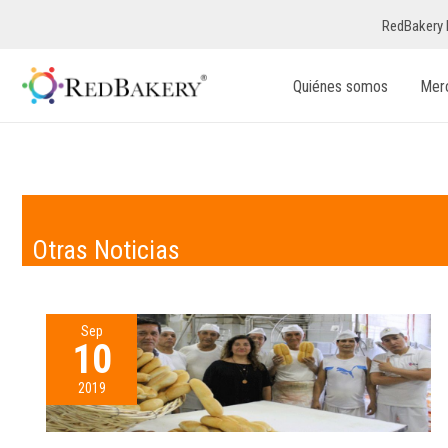
RedBakery 
Quiénes somos
Mer
Otras Noticias
Sep
10
2019