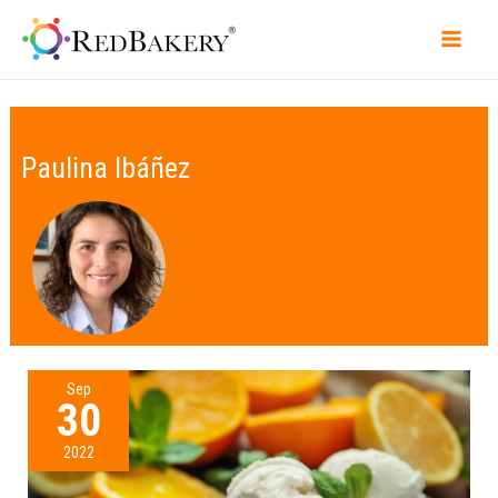
Paulina Ibáñez
Sep
30
2022