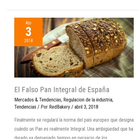
Abr
3
2018
El Falso Pan Integral de España
Mercados & Tendencias
,
Regulacion de la industria
,
Tendencias
/ Por
RedBakery
/
abril 3, 2018
Finalmente se regulará la norma del país europeo que designa
cuándo un Pan es realmente Integral. Una ambigüedad que ha
durado ya demasiado tiempo en perjuicio de los