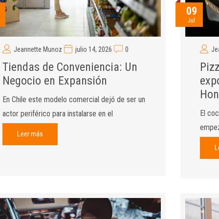
09
Jul
Jeannette Munoz
julio 14, 2026
0
Je
Tiendas de Conveniencia: Un
Piz
Negocio en Expansión
exp
Hon
En Chile este modelo comercial dejó de ser un
El coc
actor periférico para instalarse en el
empeza
Leer más
L