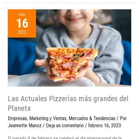
Feb
16
2023
Las Actuales Pizzerías más grandes del
Planeta
Empresas
,
Marketing y Ventas
,
Mercados & Tendencias
/ Por
Jeannette Munoz
/
Deja un comentario
/
febrero 16, 2023
El pasado 9 de febrero se celebró el día internacional de la